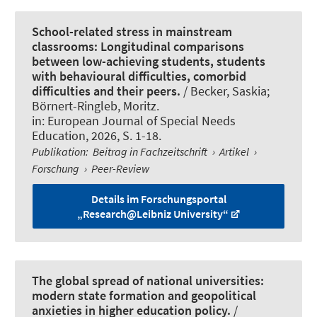
School-related stress in mainstream
classrooms: Longitudinal comparisons
between low-achieving students, students
with behavioural difficulties, comorbid
difficulties and their peers.
/
Becker, Saskia
;
Börnert-Ringleb, Moritz
.
in:
European Journal of Special Needs
Education
, 2026, S. 1-18.
Publikation
:
Beitrag in Fachzeitschrift
›
Artikel
›
Forschung
›
Peer-Review
Details im Forschungsportal
„Research@Leibniz University“
The global spread of national universities:
modern state formation and geopolitical
anxieties in higher education policy.
/