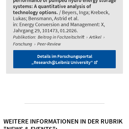
performance of pumped hydro energy storage
systems: A quantitative analysis of
technology options.
/ Beyers, Inga; Krebeck,
Lukas; Bensmann, Astrid et al.
in:
Energy Conversion and Management: X
,
Jahrgang 29, 101473, 01.2026.
Publikation
:
Beitrag in Fachzeitschrift
›
Artikel
›
Forschung
›
Peer-Review
Details im Forschungsportal
„Research@Leibniz University“
WEITERE INFORMATIONEN IN DER RUBRIK