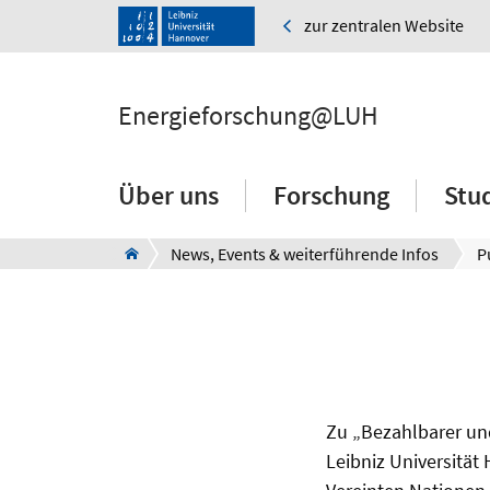
zur zentralen Website
Energieforschung@LUH
Über uns
Forschung
Stu
News, Events & weiterführende Infos
P
Zu „Bezahlbarer und
Leibniz Universität