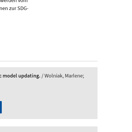
n werden vom
onen zur SDG-
ic model updating.
/
Wolniak, Marlene
;