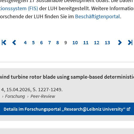
 festgelegten 17 Sustainable Development Goals. Die Date
ionssystem (FIS)
der LUH bereitgestellt. Weitere Informati
Forschende der LUH finden Sie im
Beschäftigtenportal
.
4
5
6
7
8
9
10
11
12
13
 wind turbine rotor blade using sample-based determinist
 4, 15.04.2026, S. 1227-1249.
l
›
Forschung
›
Peer-Review
Details im Forschungsportal „Research@Leibniz University“