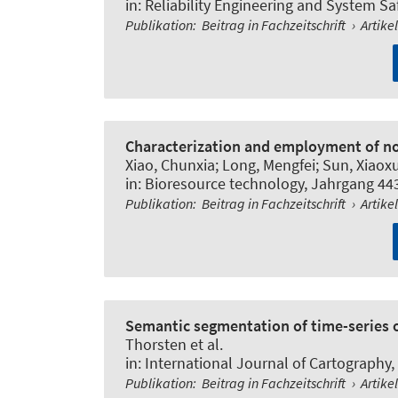
in:
Reliability Engineering and System Sa
Publikation
:
Beitrag in Fachzeitschrift
›
Artike
Characterization and employment of nove
Xiao, Chunxia; Long, Mengfei; Sun, Xiaoxu
in:
Bioresource technology
, Jahrgang 443
Publikation
:
Beitrag in Fachzeitschrift
›
Artike
Semantic segmentation of time-series o
Thorsten et al.
in:
International Journal of Cartography
,
Publikation
:
Beitrag in Fachzeitschrift
›
Artike