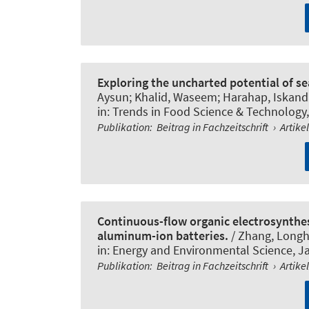
Exploring the uncharted potential of s
Aysun; Khalid, Waseem; Harahap, Iskanda
in:
Trends in Food Science & Technology
Publikation
:
Beitrag in Fachzeitschrift
›
Artike
Continuous-flow organic electrosynthe
aluminum-ion batteries.
/ Zhang, Longha
in:
Energy and Environmental Science
, J
Publikation
:
Beitrag in Fachzeitschrift
›
Artike