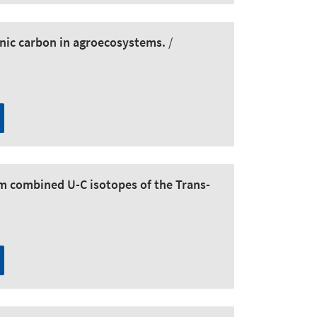
ganic carbon in agroecosystems.
/
om combined U-C isotopes of the Trans-