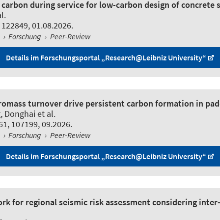
 carbon during service for low-carbon design of concrete 
l.
 122849, 01.08.2026.
l
›
Forschung
›
Peer-Review
Details im Forschungsportal „Research@Leibniz University“
cromass turnover drive persistent carbon formation in pa
, Donghai et al.
61, 107199, 09.2026.
l
›
Forschung
›
Peer-Review
Details im Forschungsportal „Research@Leibniz University“
k for regional seismic risk assessment considering inter-