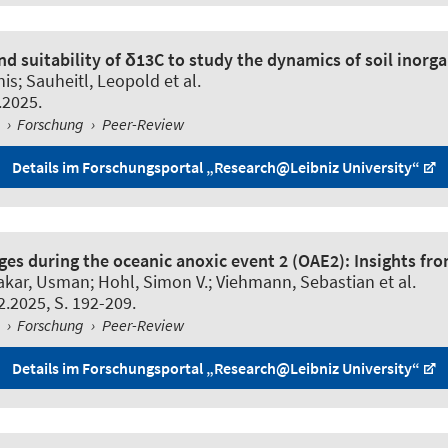
and suitability of δ13C to study the dynamics of soil inor
nis
; Sauheitl, Leopold
et al.
.2025.
l
›
Forschung
›
Peer-Review
Details im Forschungsportal „Research@Leibniz University“
ges during the oceanic anoxic event 2 (OAE2): Insights fr
kar, Usman; Hohl, Simon V.
; Viehmann, Sebastian
et al.
2.2025, S. 192-209.
l
›
Forschung
›
Peer-Review
Details im Forschungsportal „Research@Leibniz University“