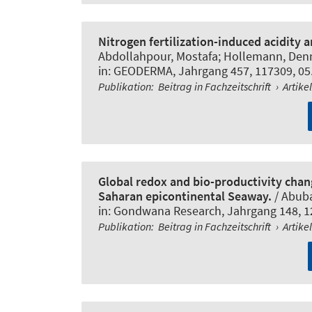
Nitrogen fertilization-induced acidity 
Abdollahpour, Mostafa; Hollemann, Den
in:
GEODERMA
, Jahrgang 457, 117309, 05
Publikation
:
Beitrag in Fachzeitschrift
›
Artike
Global redox and bio-productivity chan
Saharan epicontinental Seaway.
/ Abuba
in:
Gondwana Research
, Jahrgang 148, 1
Publikation
:
Beitrag in Fachzeitschrift
›
Artike