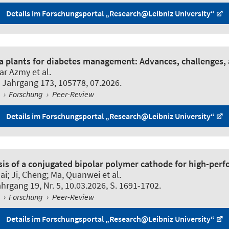
Details im Forschungsportal „Research@Leibniz University“
ea plants for diabetes management: Advances, challenges, 
r Azmy et al.
, Jahrgang 173, 105778, 07.2026.
l
›
Forschung
›
Peer-Review
Details im Forschungsportal „Research@Leibniz University“
sis of a conjugated bipolar polymer cathode for high-pe
i; Ji, Cheng; Ma, Quanwei et al.
ahrgang 19, Nr. 5, 10.03.2026, S. 1691-1702.
l
›
Forschung
›
Peer-Review
Details im Forschungsportal „Research@Leibniz University“