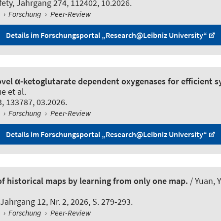
fety
, Jahrgang 274, 112402, 10.2026.
l
›
Forschung
›
Peer-Review
Details im Forschungsportal „Research@Leibniz University“
l α-ketoglutarate dependent oxygenases for efficient synt
e et al.
, 133787, 03.2026.
l
›
Forschung
›
Peer-Review
Details im Forschungsportal „Research@Leibniz University“
f historical maps by learning from only one map.
/ Yuan, 
 Jahrgang 12, Nr. 2, 2026, S. 279-293.
l
›
Forschung
›
Peer-Review