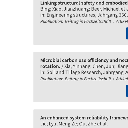
Linking structural safety and embodied
Bing; Xiao, Jianzhuang
; Beer, Michael
et a
in:
Engineering structures
, Jahrgang 360,
Publikation
:
Beitrag in Fachzeitschrift
›
Artike
Microbial carbon use efficiency and ne
rotation.
/ Xia, Yinhang; Chen, Jun; Jiang
in:
Soil and Tillage Research
, Jahrgang 2
Publikation
:
Beitrag in Fachzeitschrift
›
Artike
An enhanced system reliability framewor
Jie; Lyu, Meng Ze; Qu, Zhe et al.