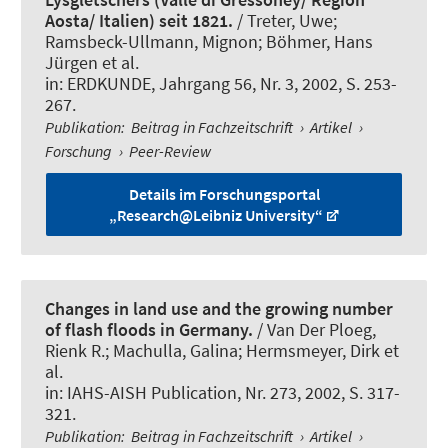
Aosta/ Italien) seit 1821.
/ Treter, Uwe;
Ramsbeck-Ullmann, Mignon
; Böhmer, Hans
Jürgen
et al.
in:
ERDKUNDE
, Jahrgang 56, Nr. 3, 2002, S. 253-
267.
Publikation
:
Beitrag in Fachzeitschrift
›
Artikel
›
Forschung
›
Peer-Review
Details im Forschungsportal
„Research@Leibniz University“
Changes in land use and the growing number
of flash floods in Germany.
/ Van Der Ploeg,
Rienk R.; Machulla, Galina; Hermsmeyer, Dirk et
al.
in:
IAHS-AISH Publication
, Nr. 273, 2002, S. 317-
321.
Publikation
:
Beitrag in Fachzeitschrift
›
Artikel
›