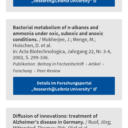
„Research@Leibniz University“
Bacterial metabolism of n-alkanes and
ammonia under oxic, suboxic and anoxic
conditions.
/ Mukherjee, J.; Menge, M.;
Hoischen, D. et al.
in:
Acta Biotechnologica
, Jahrgang 22, Nr. 3-4,
2002, S. 299-336.
Publikation
:
Beitrag in Fachzeitschrift
›
Artikel
›
Forschung
›
Peer-Review
Details im Forschungsportal
„Research@Leibniz University“
Diffusion of innovations: treatment of
Alzheimer's disease in Germany.
/ Ruof, Jörg;
Mittendorf, Thomas; Pirk, Olaf et al.