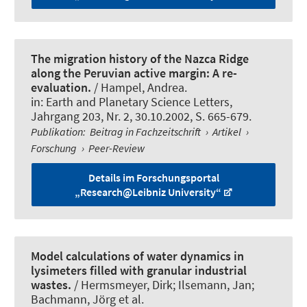
The migration history of the Nazca Ridge
along the Peruvian active margin: A re-
evaluation.
/
Hampel, Andrea
.
in:
Earth and Planetary Science Letters
,
Jahrgang 203, Nr. 2, 30.10.2002, S. 665-679.
Publikation
:
Beitrag in Fachzeitschrift
›
Artikel
›
Forschung
›
Peer-Review
Details im Forschungsportal
„Research@Leibniz University“
Model calculations of water dynamics in
lysimeters filled with granular industrial
wastes.
/ Hermsmeyer, Dirk; Ilsemann, Jan
;
Bachmann, Jörg
et al.