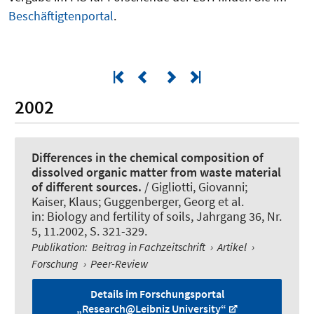
Beschäftigtenportal
.
2002
Differences in the chemical composition of
dissolved organic matter from waste material
of different sources.
/ Gigliotti, Giovanni;
Kaiser, Klaus
; Guggenberger, Georg
et al.
in:
Biology and fertility of soils
, Jahrgang 36, Nr.
5, 11.2002, S. 321-329.
Publikation
:
Beitrag in Fachzeitschrift
›
Artikel
›
Forschung
›
Peer-Review
Details im Forschungsportal
„Research@Leibniz University“