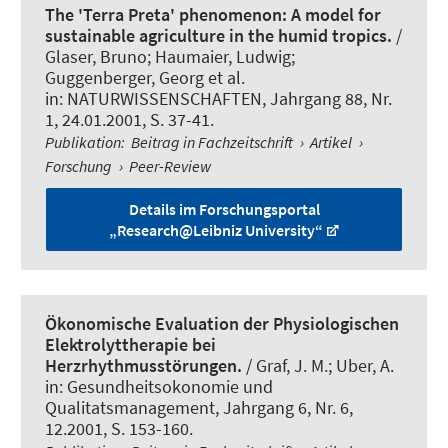
The 'Terra Preta' phenomenon: A model for
sustainable agriculture in the humid tropics.
/
Glaser, Bruno; Haumaier, Ludwig
;
Guggenberger, Georg
et al.
in:
NATURWISSENSCHAFTEN
, Jahrgang 88, Nr.
1, 24.01.2001, S. 37-41.
Publikation
:
Beitrag in Fachzeitschrift
›
Artikel
›
Forschung
›
Peer-Review
Details im Forschungsportal
„Research@Leibniz University“
Ökonomische Evaluation der Physiologischen
Elektrolyttherapie bei
Herzrhythmusstörungen.
/ Graf, J. M.; Uber, A.
in:
Gesundheitsokonomie und
Qualitatsmanagement
, Jahrgang 6, Nr. 6,
12.2001, S. 153-160.