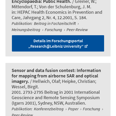
Encyclopaedia: Public Health.
/ Greiner, W.;
Mittendorf, T.; Von der Schulenburg, J. M.
in:
HEPAC Health Economics in Prevention and
Care
, Jahrgang 2, Nr. 4, 12.2001, S. 184.
Publikation
:
Beitrag in Fachzeitschrift
›
Meinungsbeitrag
›
Forschung
›
Peer-Review
Details im Forschungsportal
„Research@Leibniz University“
Sensor and data fusion contest: Information
for mapping from airborne SAR and optical
imagery.
/ Hellwich, Olaf; Heipke, Christian;
Wessel, Birgit.
2001. 2793-2795 Beitrag in 2001 International
Geoscience and Remote Sensing Symposium
(Igarrs 2001), Sydney, NSW, Australien.
Publikation
:
Konferenzbeitrag
›
Paper
›
Forschung
›
Peer-Review