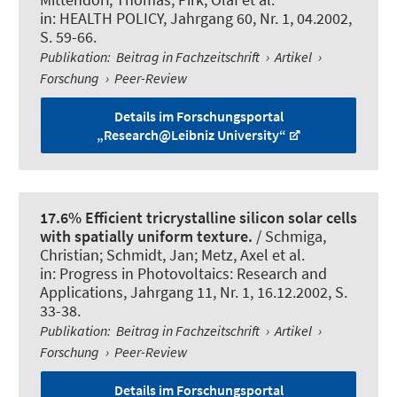
in:
HEALTH POLICY
, Jahrgang 60, Nr. 1, 04.2002,
S. 59-66.
Publikation
:
Beitrag in Fachzeitschrift
›
Artikel
›
Forschung
›
Peer-Review
Details im Forschungsportal
„Research@Leibniz University“
17.6% Efficient tricrystalline silicon solar cells
with spatially uniform texture.
/ Schmiga,
Christian
; Schmidt, Jan
; Metz, Axel et al.
in:
Progress in Photovoltaics: Research and
Applications
, Jahrgang 11, Nr. 1, 16.12.2002, S.
33-38.
Publikation
:
Beitrag in Fachzeitschrift
›
Artikel
›
Forschung
›
Peer-Review
Details im Forschungsportal