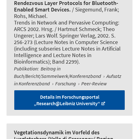
Rendezvous Layer Protocols for Bluetooth-
Enabled Smart Devices.
/ Siegemund, Frank;
Rohs, Michael.
Trends in Network and Pervasive Computing:
ARCS 2002. Hrsg. / Hartmut Schmeck; Theo
Ungerer; Lars Wolf. Springer Verlag, 2002. S.
256-273 (Lecture Notes in Computer Science
(including subseries Lecture Notes in Artificial
Intelligence and Lecture Notes in
Bioinformatics); Band 2299).
Publikation
:
Beitrag in
Buch/Bericht/Sammelwerk/Konferenzband
›
Aufsatz
in Konferenzband
›
Forschung
›
Peer-Review
Details im Forschungsportal
„Research@Leibniz University“
Vegetationsdynamik im Vorfeld des
Lysgletschers (Valle di Gressoney/ Region