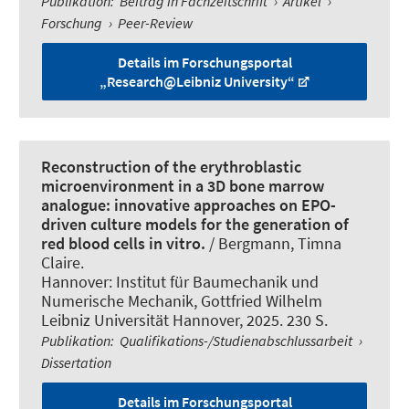
Publikation
:
Beitrag in Fachzeitschrift
›
Artikel
›
Forschung
›
Peer-Review
Details im Forschungsportal
„Research@Leibniz University“
Reconstruction of the erythroblastic
microenvironment in a 3D bone marrow
analogue: innovative approaches on EPO-
driven culture models for the generation of
red blood cells in vitro.
/ Bergmann, Timna
Claire.
Hannover: Institut für Baumechanik und
Numerische Mechanik, Gottfried Wilhelm
Leibniz Universität Hannover, 2025. 230 S.
Publikation
:
Qualifikations-/Studienabschlussarbeit
›
Dissertation
Details im Forschungsportal