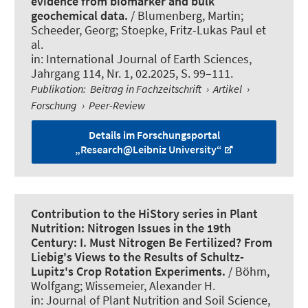
evidence from biomarker and bulk
geochemical data.
/ Blumenberg, Martin;
Scheeder, Georg
; Stoepke, Fritz-Lukas Paul
et
al.
in:
International Journal of Earth Sciences
,
Jahrgang 114, Nr. 1, 02.2025, S. 99–111.
Publikation
:
Beitrag in Fachzeitschrift
›
Artikel
›
Forschung
›
Peer-Review
Details im Forschungsportal
„Research@Leibniz University“
Contribution to the HiStory series in Plant
Nutrition: Nitrogen Issues in the 19th
Century: I. Must Nitrogen Be Fertilized? From
Liebig's Views to the Results of Schultz-
Lupitz's Crop Rotation Experiments.
/ Böhm,
Wolfgang; Wissemeier, Alexander H.
in:
Journal of Plant Nutrition and Soil Science
,