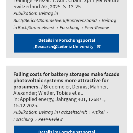
Leininger-Frézal. 1. Aufl. Cham: Springer Nature
Switzerland AG, 2025. S. 13-25.
Publikation
:
Beitrag in
Buch/Bericht/Sammelwerk/Konferenzband
›
Beitrag
in Buch/Sammelwerk
›
Forschung
›
Peer-Review
Details im Forschungsportal
„Research@Leibniz University“
Falling costs for battery storages make facade
photovoltaic systems more attractive for
prosumers.
/ Bredemeier, Dennis; Mahner,
Alexander; Wietler, Tobias et al.
in:
Applied energy
, Jahrgang 401, 126871,
15.12.2025.
Publikation
:
Beitrag in Fachzeitschrift
›
Artikel
›
Forschung
›
Peer-Review
Details im Forschungsportal