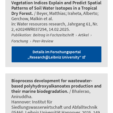
Vegetation Indices Explain and Predict Spatial
Patterns of Soil Water Isotopes in a Tropical
Dry Forest.
/ Beyer, Matthias; Iraheta, Alberto;
Gerchow, Malkin et al.
in:
Water resources research
, Jahrgang 61, Nr.
2, e2024WR037294, 14.02.2025.
Publikation
:
Beitrag in Fachzeitschrift
›
Artikel
›
Forschung
›
Peer-Review
Details im Forschungsportal
„Research@Leibniz University“
Bioprocess development for wastewater-
based polyhydroxyalkanoates production and
their marine biodegradation.
/ Bhalerao,
Aniruddha.
Hannover: Institut für
Siedlungswasserwirtschaft und Abfalltechnik
(ISAH), Leibniz Universität Hannover, 2025. 149