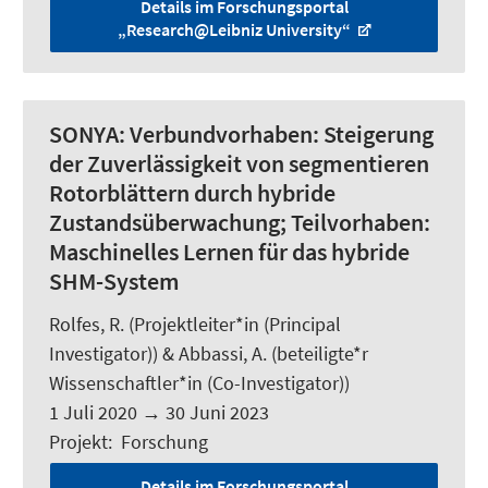
Details im Forschungsportal
„Research@Leibniz University“
SONYA:
Verbundvorhaben: Steigerung
der Zuverlässigkeit von segmentieren
Rotorblättern durch hybride
Zustandsüberwachung; Teilvorhaben:
Maschinelles Lernen für das hybride
SHM-System
Rolfes, R.
(Projektleiter*in (Principal
Investigator)) &
Abbassi, A.
(beteiligte*r
Wissenschaftler*in (Co-Investigator))
1 Juli 2020
→
30 Juni 2023
Projekt
:
Forschung
Details im Forschungsportal